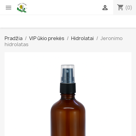
shopping_cart


(0)
Pradžia
VIP ūkio prekės
Hidrolatai
Jeronimo
hidrolatas